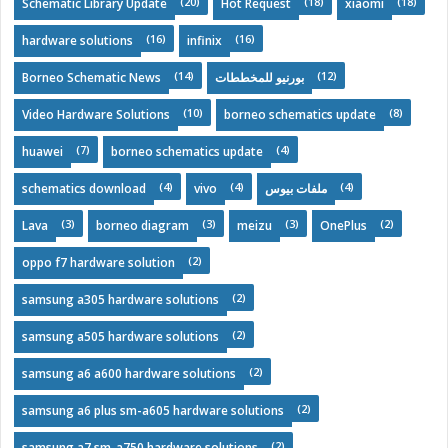
(20)
(18)
(18)
Schematic Library Update
Hot Request
xiaomi
(16)
(16)
hardware solutions
infinix
(14)
(12)
Borneo Schematic News
بورنيو للمخططات
(10)
(8)
Video Hardware Solutions
borneo schematics update
(7)
(4)
huawei
borneo schematics update
(4)
(4)
(4)
schematics download
vivo
ملفات بيوس
(3)
(3)
(3)
(2)
Lava
borneo diagram
meizu
OnePlus
(2)
oppo f7 hardware solution
(2)
samsung a305 hardware solutions
(2)
samsung a505 hardware solutions
(2)
samsung a6 a600 hardware solutions
(2)
samsung a6 plus sm-a605 hardware solutions
(2)
samsung a7 sm-a750 hardware solutions