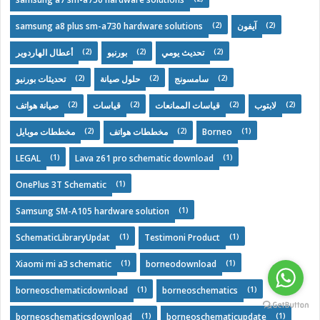
(2)
(2)
samsung a8 plus sm-a730 hardware solutions
آيفون
(2)
(2)
(2)
تحديث يومي
بورنيو
أعطال الهاردوير
(2)
(2)
(2)
سامسونج
حلول صيانة
تحديثات بورنيو
(2)
(2)
(2)
(2)
لابتوب
قياسات الممانعات
قياسات
صيانة هواتف
(2)
(2)
(1)
مخططات موبايل
مخططات هواتف
Borneo
(1)
(1)
LEGAL
Lava z61 pro schematic download
(1)
OnePlus 3T Schematic
(1)
Samsung SM-A105 hardware solution
(1)
(1)
SchematicLibraryUpdat
Testimoni Product
(1)
(1)
Xiaomi mi a3 schematic
borneodownload
(1)
(1)
borneoschematicdownload
borneoschematics
(1)
(1)
borneoschematicsdownload
borneoschematicupdate