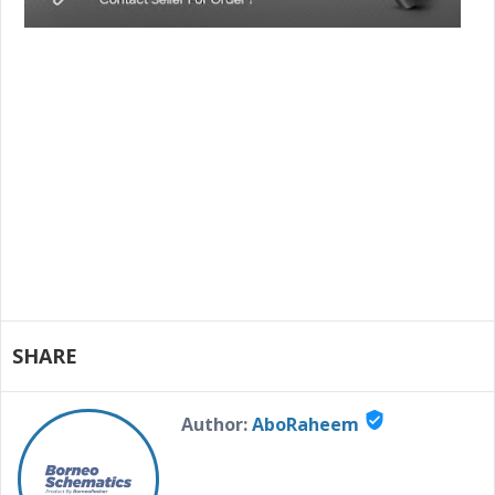
SHARE
verified_user
Author:
AboRaheem