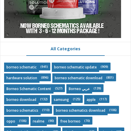
All Categories
(941)
(909)
borneo schematic
borneo schematic update
(896)
(801)
hardware solution
borneo schematic download
(527)
(139)
Borneo Schematic Content
Borneo عربي
(132)
(125)
(117)
borneo download
samsung
apple
(110)
(106)
borneo schematics
borneo schematics download
(106)
(90)
(70)
oppo
realme
free borneo